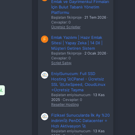
Emlak ve Gayrimenkul Firmaları
İçin Bulut Tabanlı Yönetim
Platformu
Başlatan fikirproje
21 Tem 2026
Cevaplar: 0
Ücretsiz Scriptler
Emlak Yazılımı | Hazır Emlak
F
Sitesi | Yapay Zeka | 14 Dil |
Müşteri Getiren Sistem
Başlatan fikirproje
2 Ocak 2026
Cevaplar: 0
Script Satışı
EniyiSunucum: Full SSD
Hosting 🚀CPanel - Ücretsiz
SSL 🚀LiteSpeed, CloudLinux
l.
⭐Ücretsiz Taşıma
Başlatan eniyisunucum
13 Kas
2025
Cevaplar: 0
Reseller Hosting
Fiziksel Sunucularda İlk Ay %20
indirim🚀 PenDC Datacenter ⭐
Hızlı Aktivasyon 🚀
Başlatan eniyisunucum
13 Kas