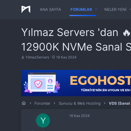
ANA SAYFA
FORUMLAR
NELER YENI
Yılmaz Servers 'dan 🔥
12900K NVMe Sanal S
K
B
YilmazServers
16 Kas 2024
o
a
n
ş
b
l
u
a
y
n
u
g
b
ı
a
ç
ş
t
Forumlar
Sunucu & Web Hosting
VDS (Sanal
l
a
a
r
t
i
16 Kas 2024
a
h
Y
n
i