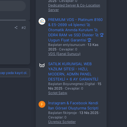
2025
Cevaplar: 0
Dedicated Server & Co-Location
Server
PREMIUM VDS - Platinum 8160
& E5-2699 v4 İşlemci 🚀
#2
Otomatik Anında Kurulum 🚀
DDR4 RAM ve SSD Diskler 🚀 🏆
Uygun Fiyat Garantisi 🏆
Başlatan eniyisunucum
13 Kas
2025
Cevaplar: 0
VDS (Sanal Sunucu)
SATILIK KURUMSAL WEB
YAZILIM SİTESİ - HIZLI,
yap yada kayıt ol.
MODERN, ADMİN PANEL
DESTEKLİ + 6 AY GARANTİLİ
Başlatan Boyunegmez.Digital
15
Nis 2025
Cevaplar: 0
Script Satışı
İnstagram & Facebook Kendi
F
İlan Görsel Oluşturma Scripti
Başlatan fikirproje
13 Nis 2025
Cevaplar: 0
Ücretsiz Scriptler