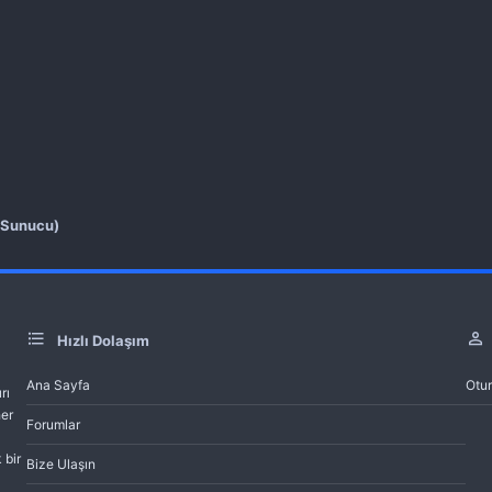
 Sunucu)
Hızlı Dolaşım
Ana Sayfa
Otu
rı
her
Forumlar
 bir
Bize Ulaşın