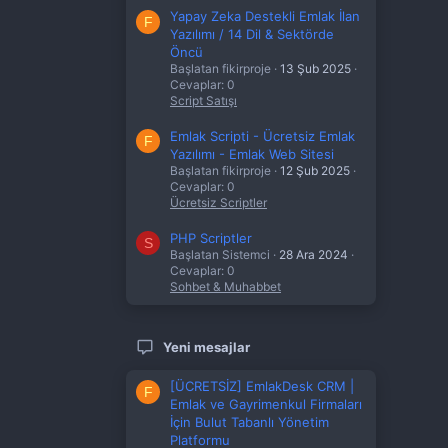
Yapay Zeka Destekli Emlak İlan
F
Yazılımı / 14 Dil & Sektörde
Öncü
Başlatan fikirproje
13 Şub 2025
Cevaplar: 0
Script Satışı
Emlak Scripti - Ücretsiz Emlak
F
Yazılımı - Emlak Web Sitesi
Başlatan fikirproje
12 Şub 2025
Cevaplar: 0
Ücretsiz Scriptler
PHP Scriptler
S
Başlatan Sistemci
28 Ara 2024
Cevaplar: 0
Sohbet & Muhabbet
Yeni mesajlar
[ÜCRETSİZ] EmlakDesk CRM |
F
Emlak ve Gayrimenkul Firmaları
İçin Bulut Tabanlı Yönetim
Platformu