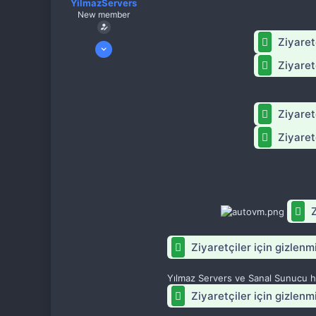
YilmazServers
New member
Ziyaretç
16 Kas 2024
1
Ziyaretç
1
0
Ziyaretç
Yalova
Ziyaretç
Z
Ziyaretçiler için gizlenm
Yılmaz Servers ve Sanal Sunucu ha
Ziyaretçiler için gizlenm