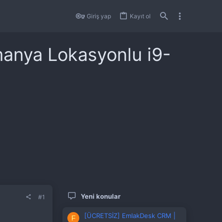
Giriş yap
Kayıt ol
lmanya Lokasyonlu i9-
Yeni konular
#1
[ÜCRETSİZ] EmlakDesk CRM |
F