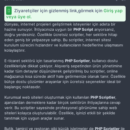
Ziyaretçiler için gizlenmiş link,görmek için
Giriş yap
veya üye ol.
dünyası, internet projeleri geliştirmek isteyenler için adeta bir
hazine sunuyor. İhtiyacınıza uygun bir
PHP Script
arıyorsanız,
doğru yerdesiniz. Özellikle ücretsiz scriptler, her sektöre hitap
eden geniş bir yelpazeye sahip. Bu scriptler, internet sitesi
kurulum sürecini hızlandırır ve kullanıcıların hedeflerine ulaşmasını
kolaylaştırır.
E-ticaret sektörü için tasarlanmış
PHP Scriptler
, kullanıcı dostu
özellikleriyle dikkat çekiyor. Alışveriş sepetinden ürün yönetimine
kadar tüm detaylar düşünülerek geliştirilmiş bu scriptler, online
mağazanızı kısa sürede aktif hale getirmenize olanak tanır. Özellikle
bütçe dostu çözümler arayanlar için ücretsiz seçenekler ideal bir
başlangıç noktasıdır.
Kurumsal web siteleri oluşturmak için kullanılan
PHP Scriptler
,
ajanslardan derneklere kadar birçok sektörün ihtiyaçlarına cevap
verir. Bu scriptler sayesinde profesyonel görünüme sahip web
siteleri kolayca oluşturulabilir. Özellikle, işinizi etkili bir şekilde
tanıtmak için uygun araçlar sunar.
Butik, tamirci ve restoran gibi küçük işletmeler de
PHP Scriptler
ile