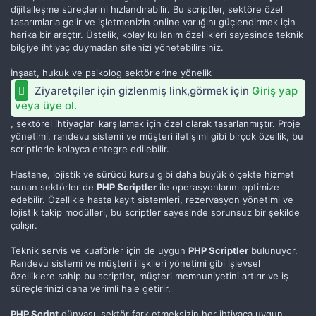
dijitalleşme süreçlerini hızlandırabilir. Bu scriptler, sektöre özel
tasarımlarla gelir ve işletmenizin online varlığını güçlendirmek için
harika bir araçtır. Üstelik, kolay kullanım özellikleri sayesinde teknik
bilgiye ihtiyaç duymadan sitenizi yönetebilirsiniz.
İnşaat, hukuk ve psikolog sektörlerine yönelik
Ziyaretçiler için gizlenmiş link,görmek için
Giriş yap
veya üye ol.
, sektörel ihtiyaçları karşılamak için özel olarak tasarlanmıştır. Proje
yönetimi, randevu sistemi ve müşteri iletişimi gibi birçok özellik, bu
scriptlerle kolayca entegre edilebilir.
Hastane, lojistik ve sürücü kursu gibi daha büyük ölçekte hizmet
sunan sektörler de
PHP Scriptler
ile operasyonlarını optimize
edebilir. Özellikle hasta kayıt sistemleri, rezervasyon yönetimi ve
lojistik takip modülleri, bu scriptler sayesinde sorunsuz bir şekilde
çalışır.
Teknik servis ve kuaförler için de uygun
PHP Scriptler
bulunuyor.
Randevu sistemi ve müşteri ilişkileri yönetimi gibi işlevsel
özelliklere sahip bu scriptler, müşteri memnuniyetini artırır ve iş
süreçlerinizi daha verimli hale getirir.
PHP Script
dünyası, sektör fark etmeksizin her ihtiyaca uygun