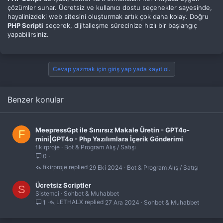
çözümler sunar. Ücretsiz ve kullanıcı dostu seçenekler sayesinde,
hayalinizdeki web sitesini oluşturmak artık çok daha kolay. Doğru
PHP Scripti
seçerek, dijitalleşme sürecinize hızlı bir başlangıç
yapabilirsiniz.
Cevap yazmak için giriş yap yada kayıt ol.
Benzer konular
MeepressGpt ile Sınırsız Makale Üretin - GPT4o-
F
mini|GPT4o - Php Yazılımlara İçerik Gönderimi
fikirproje
Bot & Program Alış / Satışı
0
fikirproje
29 Eki 2024
Bot & Program Alış / Satışı
Ücretsiz Scriptler
S
Sistemci
Sohbet & Muhabbet
LETHALX
27 Ara 2024
Sohbet & Muhabbet
1