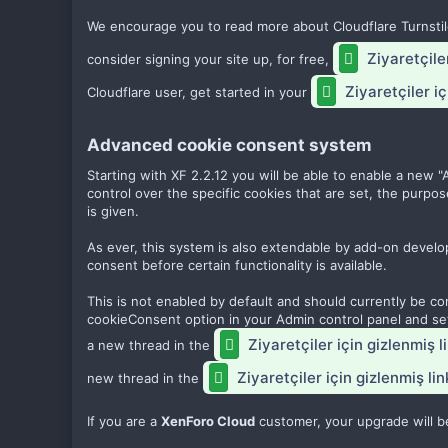
We encourage you to read more about Cloudflare Turnsti
Ziyaretçile
consider signing your site up, for free,
Ziyaretçiler iç
Cloudflare user, get started in your
Advanced cookie consent system​
Starting with XF 2.2.12 you will be able to enable a ne
control over the specific cookies that are set, the purpos
is given.
As ever, this system is also extendable by add-on develo
consent before certain functionality is available.
This is not enabled by default and should currently be co
cookieConsent option in your Admin control panel and set
Ziyaretçiler için gizlenmiş 
a new thread in the
Ziyaretçiler için gizlenmiş li
new thread in the
If you are a
XenForo Cloud
customer, your upgrade will be