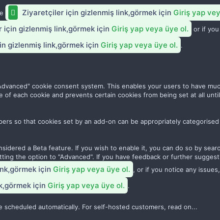
Ziyaretçiler için gizlenmiş link,görmek için
Giriş yap vey
le
r için gizlenmiş link,görmek için
Giriş yap veya üye ol.
or if you
in gizlenmiş link,görmek için
Giriş yap veya üye ol.
.
w "Advanced" cookie consent system. This enables your users to have mu
e of each cookie and prevents certain cookies from being set at all until
pers so that cookies set by an add-on can be appropriately categorised
nsidered a Beta feature. If you wish to enable it, you can do so by sear
ting the option to "Advanced". If you have feedback or further suggest
link,görmek için
Giriş yap veya üye ol.
, or if you notice any issues
nk,görmek için
Giriş yap veya üye ol.
.
 scheduled automatically. For self-hosted customers, read on...