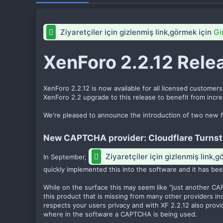
i
h
i
Ziyaretçiler için gizlenmiş link,görmek için
Gi
XenForo 2.2.12 Relea
XenForo 2.2.12 is now available for all licensed custome
XenForo 2.2 upgrade to this release to benefit from increa
We're pleased to announce the introduction of two new fe
New CAPTCHA provider: Cloudflare Turnsti
Ziyaretçiler için gizlenmiş link,
In September,
quickly implemented this into the software and it has been
While on the surface this may seem like "just another CAP
this product that is missing from many other providers 
respects your users privacy and with XF 2.2.12 also prov
where in the software a CAPTCHA is being used.