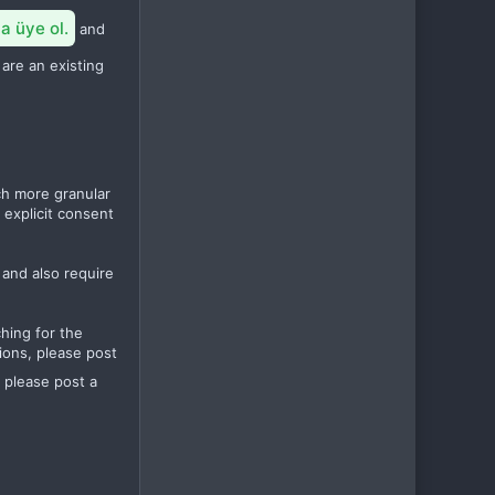
a üye ol.
and
 are an existing
ch more granular
 explicit consent
 and also require
ching for the
ions, please post
, please post a