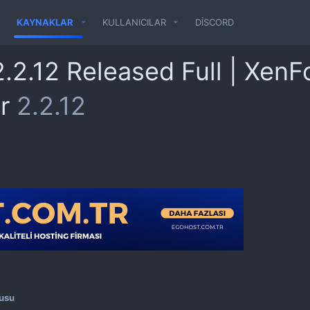
KAYNAKLAR
KULLANICILAR
DISCORD
.2.12 Released Full | XenF
tr
2.2.12
usu