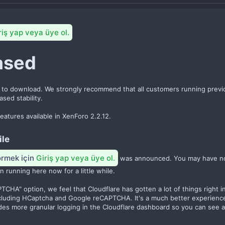
riş yap veya üye ol.
sed​
rs to download. We strongly recommend that all customers running previ
sed stability.
atures available in XenForo 2.2.12.
le​
görmek için
Giriş yap veya üye ol.
was announced. You may have no
 running here now for a little while.
TCHA" option, we feel that Cloudflare has gotten a lot of things right i
including HCaptcha and Google reCAPTCHA. It's a much better experience
ides more granular logging in the Cloudflare dashboard so you can see a