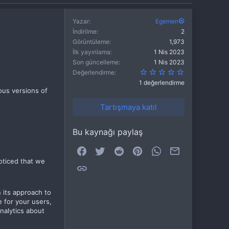
Yazar
Egemen
İndirilme
2
Görüntüleme
1,973
İlk yayınlama
1 Nis 2023
Son güncelleme
1 Nis 2023
5.00 yıldız
Değerlendirme
1 değerlendirme
ous versions of
Tartışmaya katıl
Bu kaynağı paylaş
Facebook
Twitter
Reddit
Pinterest
WhatsApp
E-posta
ticed that we
Link
n its approach to
 for your users,
nalytics about