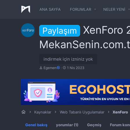
ANA SAYFA
FORUMLAR
NELER YENI
XenForo 2
Paylaşım
MekanSenin.com.
indirmek için izniniz yok
Y
O
Egemen
1 Nis 2023
a
l
z
u
a
ş
r
t
u
r
u
l
m
Kaynaklar
Web Tabanlı Uygulamalar
XenForo
a
t
a
Genel bakış
yorumlar (1)
Geçmiş
Forum kon
r