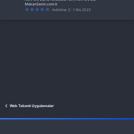
MekanSenin.com.tr
5
İndirilme
2
1 Nis 2023
.
0
0
y
ı
l
d
ı
z
Web Tabanlı Uygulamalar