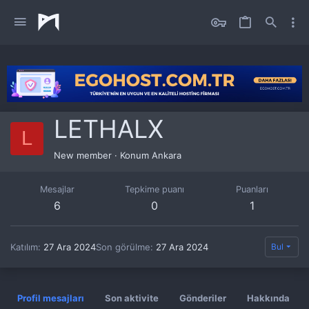
LETHALX
L
New member
·
Konum
Ankara
Mesajlar
Tepkime puanı
Puanları
6
0
1
Katılım
27 Ara 2024
Son görülme
27 Ara 2024
Bul
Profil mesajları
Son aktivite
Gönderiler
Hakkında