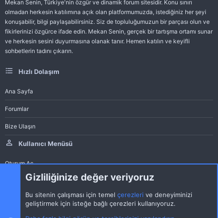
Mekan Senin, Türkiye'nin özgür ve dinamik forum sitesidir. Konu sınırı
olmadan herkesin katılımına açık olan platformumuzda, istediğiniz her şeyi
konuşabilir, bilgi paylaşabilirsiniz. Siz de topluluğumuzun bir parçası olun ve
fikirlerinizi özgürce ifade edin. Mekan Senin, gerçek bir tartışma ortamı sunar
ve herkesin sesini duyurmasına olanak tanır. Hemen katılın ve keyifli
sohbetlerin tadını çıkarın.
Hızlı Dolaşım
Ana Sayfa
Forumlar
Bize Ulaşın
Kullanıcı Menüsü
Oturum Aç
Gizliliğinize değer veriyoruz
Bu sitenin çalışması için temel
çerezleri
ve deneyiminizi
geliştirmek için isteğe bağlı çerezleri kullanıyoruz.
®
Community platform by XenForo
© 2010-2022 XenForo Ltd.
|
Style by
ThemeHouse