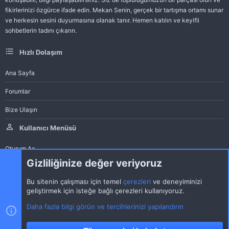
fikirlerinizi özgürce ifade edin. Mekan Senin, gerçek bir tartışma ortamı sunar
ve herkesin sesini duyurmasına olanak tanır. Hemen katılın ve keyifli
sohbetlerin tadını çıkarın.
Hızlı Dolaşım
Ana Sayfa
Forumlar
Bize Ulaşın
Kullanıcı Menüsü
Oturum Aç
Gizliliğinize değer veriyoruz
Bu sitenin çalışması için temel
çerezleri
ve deneyiminizi
geliştirmek için isteğe bağlı çerezleri kullanıyoruz.
®
Community platform by XenForo
© 2010-2022 XenForo Ltd.
|
Style by
ThemeHouse
Daha fazla bilgi görün ve tercihlerinizi yapılandırın
Discord Integration
© Jason Axelrod of
8WAYRUN