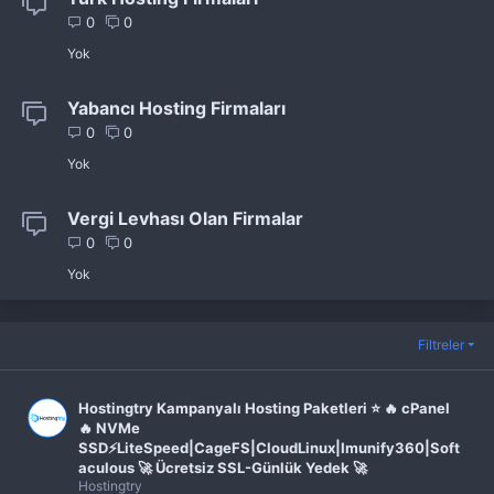
0
0
Yok
Yabancı Hosting Firmaları
0
0
Yok
Vergi Levhası Olan Firmalar
0
0
Yok
Filtreler
Hostingtry Kampanyalı Hosting Paketleri ⭐ 🔥 cPanel
🔥 NVMe
SSD⚡LiteSpeed|CageFS|CloudLinux|Imunify360|Soft
aculous 🚀 Ücretsiz SSL-Günlük Yedek 🚀
Hostingtry